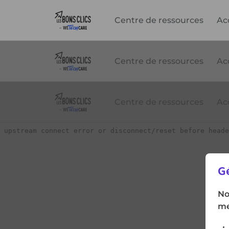
Centre de ressources
Ac
Gé
No
me