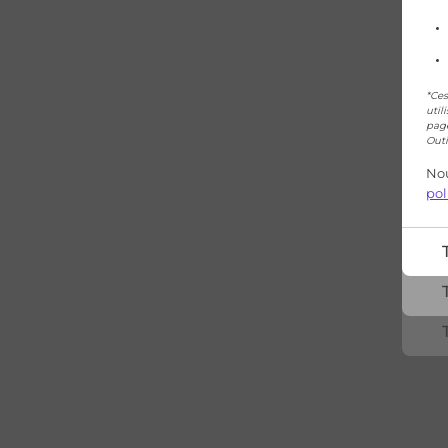
*Ces
util
page
Outi
Nou
pol