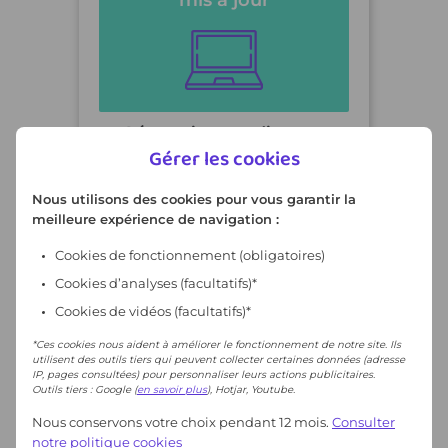
Découvrir son ordinateur
Gérer les cookies
A l’issue de la formation,
l’apprenant est...
Nous utilisons des cookies pour vous garantir la
meilleure expérience de navigation :
04h30
Débutant
Cookies de fonctionnement
(obligatoires)
Formation interactive
Cookies d’analyses (facultatifs)*
Fiche résumé
Cookies de vidéos (facultatifs)*
Trame d'animation
*Ces cookies nous aident à améliorer le fonctionnement de notre site. Ils
utilisent des outils tiers qui peuvent collecter certaines données (adresse
IP, pages consultées) pour personnaliser leurs actions publicitaires.
Outils tiers : Google (
en savoir plus
), Hotjar, Youtube.
Nous conservons votre choix pendant 12 mois.
Consulter
notre politique cookies