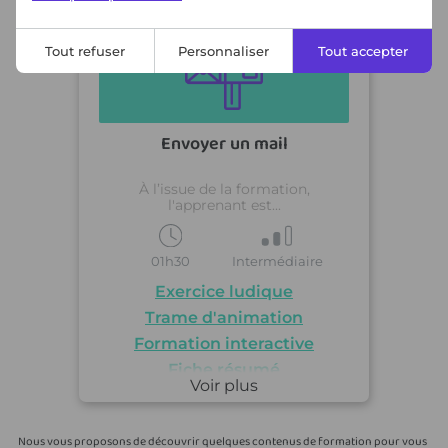
mis à jour
Tout refuser
Personnaliser
Tout accepter
Envoyer un mail
À l’issue de la formation,
l'apprenant est...
01h30
Intermédiaire
Exercice ludique
Trame d'animation
Formation interactive
Fiche résumé
Voir plus
Exercice ludique
Nous vous proposons de découvrir quelques
contenus de formation
pour vous