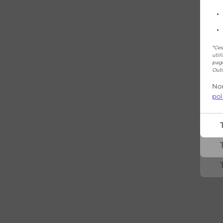
*Ces
util
page
Outi
Nou
pol