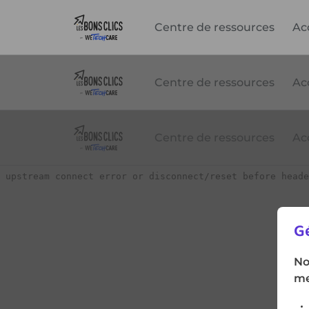
Centre de ressources
Ac
Gé
No
me