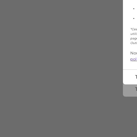
*Ces
util
page
Outi
Nou
pol