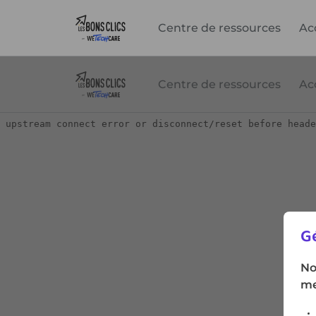
Centre de ressources
Ac
Gé
No
me