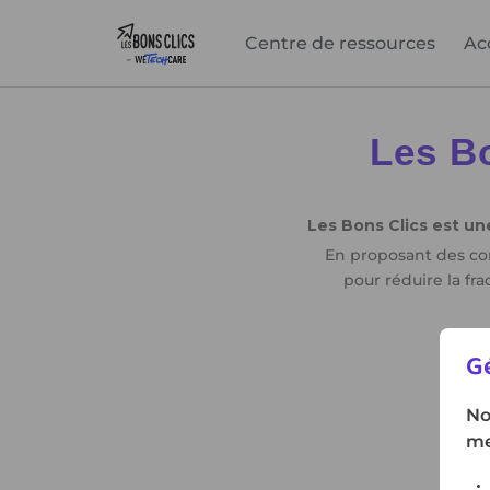
Centre de ressources
Ac
Gé
No
me