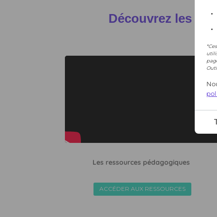
*Ces
util
page
Outi
Nou
pol